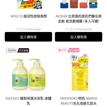
WELCO 超活性炭除臭劑
AliSHA 比奇堡的居民們聯名限
定款 乾洗髮噴霧 (多入可選)
NT$99
NT$120
NT$199
NT$299
加入購物車
加入購物車
Esfolio 酪梨保濕沐浴乳/身體
Meishoku明色 Keana
乳
Beaute毛孔收斂化妝水