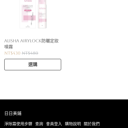
AliSHA AIRYLOCK防曬定妝
噴霧
NT$430
NT$480
選購
日日美鋪
淨除霜使用步驟
查詢
會員登入
購物說明
關於我們