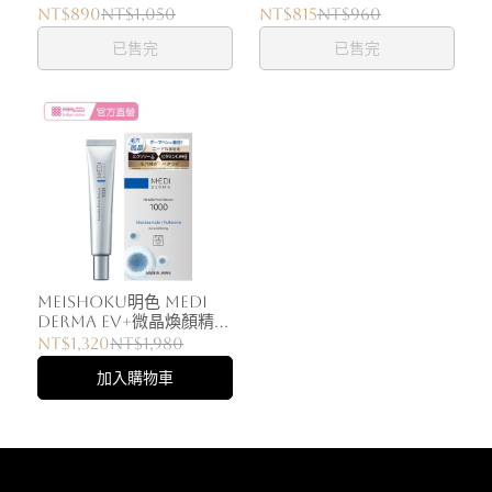
霜 (多入可選)
[強化型] (多入可選)
NT$890
NT$1,050
NT$815
NT$960
已售完
已售完
Meishoku明色 MEDI
DERMA EV+微晶煥顏精華
乳 (多入可選)
NT$1,320
NT$1,980
加入購物車