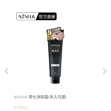
入可
AliSHA 男仕淨除霜(多入可選)
Al
(
NT$842
NT$