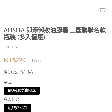
1
/
1
AliSHA 即淨卸妝油膠囊 三麗鷗聯名款
瓶裝 (多入優惠)
AliSHA
NT$229
NT$299
供貨狀況:
尚有庫存 89
款式
即淨卸妝油膠囊
多入組合
瓶裝(28粒)