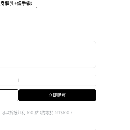
+身體乳+護手霜)
立即購買
 」可以折抵紅利
100
點 (約等於
NT$100
)