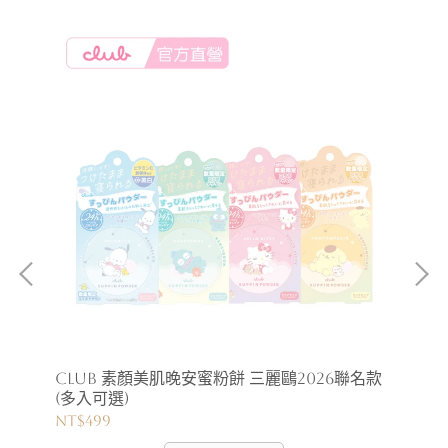
CLUB 素顏美肌晚安蜜粉餅 三麗鷗2026聯名款
LO
(多入可選)
NT$499
NT