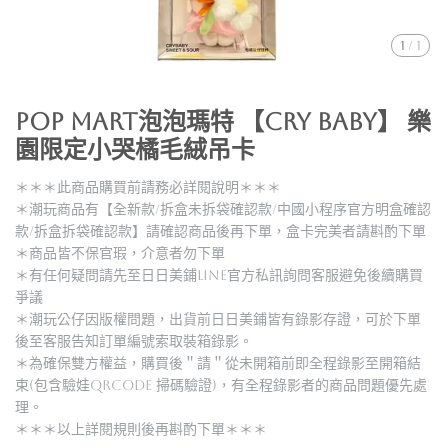
1
/
1
POP MART泡泡瑪特 【CRY BABY】 樂
園限定小哭橘毛絨吊卡
＊＊＊此商品購買前請務必詳閱說明＊＊＊
＊潮玩商品有【全新款/拆盒未拆袋確認款/中國小程序官方明盒確認
款/拆盒拆袋確認款】請確認商品後再下單，盒卡完美者請斟酌下單
＊商品皆不保官瑕，介意者勿下單
＊有任何疑問請先至日日美鋪LINE官方私訊詢問客服避免後續購買
爭議
＊潮玩公仔因版權問題，出貨前日日美鋪皆有錄影存證，可於下單
後至客服告知訂單編號索取裝箱錄影。
＊為確保雙方權益，購買後＂請＂從未開箱前即全程錄影至開箱結
束(包含驗娃QRCODE 掃碼驗證)，有全程錄影者的商品問題優先處
理。
＊＊＊以上詳閱規則後再斟酌下單＊＊＊