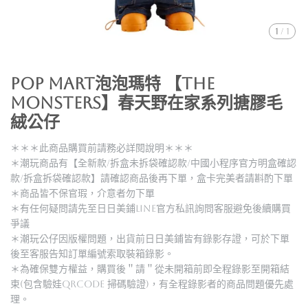
1
/
1
POP MART泡泡瑪特 【THE
MONSTERS】春天野在家系列搪膠毛
絨公仔
＊＊＊此商品購買前請務必詳閱說明＊＊＊
＊潮玩商品有【全新款/拆盒未拆袋確認款/中國小程序官方明盒確認
款/拆盒拆袋確認款】請確認商品後再下單，盒卡完美者請斟酌下單
＊商品皆不保官瑕，介意者勿下單
＊有任何疑問請先至日日美鋪LINE官方私訊詢問客服避免後續購買
爭議
＊潮玩公仔因版權問題，出貨前日日美鋪皆有錄影存證，可於下單
後至客服告知訂單編號索取裝箱錄影。
＊為確保雙方權益，購買後＂請＂從未開箱前即全程錄影至開箱結
束(包含驗娃QRCODE 掃碼驗證)，有全程錄影者的商品問題優先處
理。