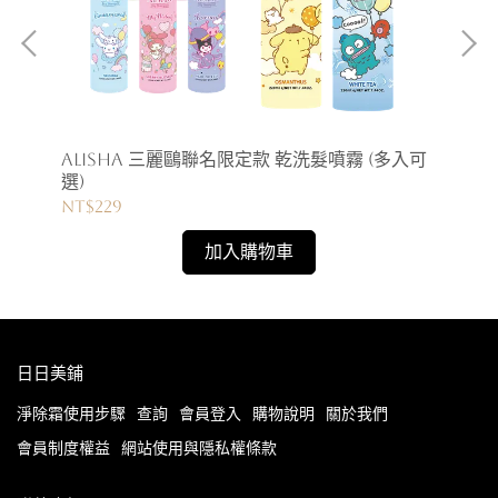
AliSHA 三麗鷗聯名限定款 乾洗髮噴霧 (多入可
選)
NT$229
NT
加入購物車
日日美鋪
淨除霜使用步驟
查詢
會員登入
購物說明
關於我們
會員制度權益
網站使用與隱私權條款