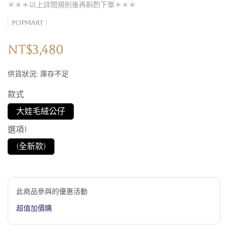
＊＊＊以上詳閱規則後再斟酌下單＊＊＊
POPMART
NT$3,480
供貨狀況:
庫存不足
款式
大娃毛絨公仔
選項1
(全新款)
此商品參與的優惠活動
超值加價購