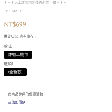
＊＊＊以上詳閱規則後再斟酌下單＊＊＊
POPMART
NT$699
供貨狀況:
尚有庫存 5
款式
炸蝦耳機包
選項1
(全新款)
此商品參與的優惠活動
超值加價購