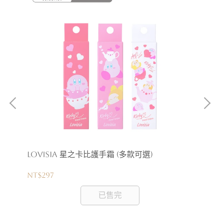
UP
LOVISIA 星之卡比護手霜 (多款可選)
LO
NT$297
NT
已售完