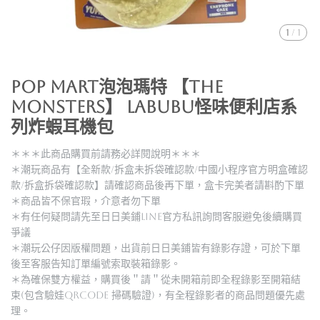
1
/
1
POP MART泡泡瑪特 【THE
MONSTERS】 LABUBU怪味便利店系
列炸蝦耳機包
＊＊＊此商品購買前請務必詳閱說明＊＊＊
＊潮玩商品有【全新款/拆盒未拆袋確認款/中國小程序官方明盒確認
款/拆盒拆袋確認款】請確認商品後再下單，盒卡完美者請斟酌下單
＊商品皆不保官瑕，介意者勿下單
＊有任何疑問請先至日日美鋪LINE官方私訊詢問客服避免後續購買
爭議
＊潮玩公仔因版權問題，出貨前日日美鋪皆有錄影存證，可於下單
後至客服告知訂單編號索取裝箱錄影。
＊為確保雙方權益，購買後＂請＂從未開箱前即全程錄影至開箱結
束(包含驗娃QRCODE 掃碼驗證)，有全程錄影者的商品問題優先處
理。