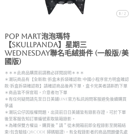
1
/
2
POP MART泡泡瑪特
【SKULLPANDA】星期三
Wednesday聯名毛絨掛件 (一般版/美
國版)
＊＊＊此商品購買前請務必詳閱說明＊＊＊
＊潮玩商品有【全新款/拆盒未拆袋確認款/中國小程序官方明盒確認
款/拆盒拆袋確認款】請確認商品後再下單，盒卡完美者請斟酌下單
＊商品皆不保官瑕，介意者勿下單
＊有任何疑問請先至日日美鋪LINE官方私訊詢問客服避免後續購買
爭議
＊潮玩公仔因版權問題，出貨前日日美鋪皆有錄影存證，可於下單
後至客服告知訂單編號索取裝箱錄影。
＊為確保雙方權益，購買後＂請＂從未開箱前即全程錄影至開箱結
束(包含驗娃QRCODE 掃碼驗證)，有全程錄影者的商品問題優先處