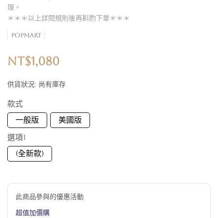
理。
＊＊＊以上詳閱規則後再斟酌下單＊＊＊
POPMART
NT$1,080
供貨狀況:
尚有庫存
款式
一般版
美國版
選項1
(全新款)
此商品參與的優惠活動
超值加價購