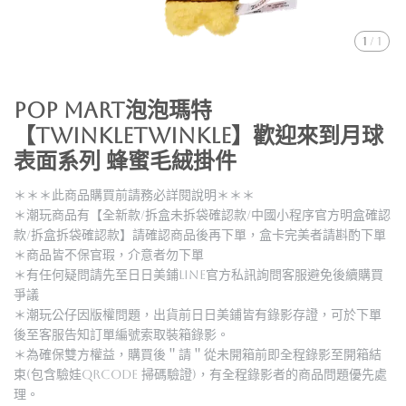
1
/
1
POP MART泡泡瑪特
【TWINKLETWINKLE】歡迎來到月球
表面系列 蜂蜜毛絨掛件
＊＊＊此商品購買前請務必詳閱說明＊＊＊
＊潮玩商品有【全新款/拆盒未拆袋確認款/中國小程序官方明盒確認
款/拆盒拆袋確認款】請確認商品後再下單，盒卡完美者請斟酌下單
＊商品皆不保官瑕，介意者勿下單
＊有任何疑問請先至日日美鋪LINE官方私訊詢問客服避免後續購買
爭議
＊潮玩公仔因版權問題，出貨前日日美鋪皆有錄影存證，可於下單
後至客服告知訂單編號索取裝箱錄影。
＊為確保雙方權益，購買後＂請＂從未開箱前即全程錄影至開箱結
束(包含驗娃QRCODE 掃碼驗證)，有全程錄影者的商品問題優先處
理。