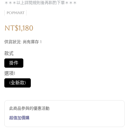
＊＊＊以上詳閱規則後再斟酌下單＊＊＊
POPMART
NT$1,180
供貨狀況:
尚有庫存 1
款式
掛件
選項1
(全新款)
此商品參與的優惠活動
超值加價購