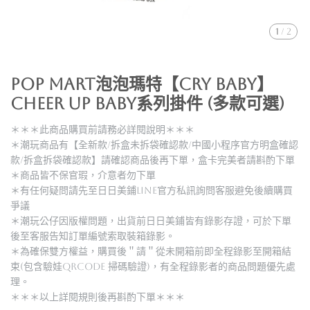
1
/
2
POP MART泡泡瑪特【CRY BABY】
CHEER UP BABY系列掛件 (多款可選)
＊＊＊此商品購買前請務必詳閱說明＊＊＊
＊潮玩商品有【全新款/拆盒未拆袋確認款/中國小程序官方明盒確認
款/拆盒拆袋確認款】請確認商品後再下單，盒卡完美者請斟酌下單
＊商品皆不保官瑕，介意者勿下單
＊有任何疑問請先至日日美鋪LINE官方私訊詢問客服避免後續購買
爭議
＊潮玩公仔因版權問題，出貨前日日美鋪皆有錄影存證，可於下單
後至客服告知訂單編號索取裝箱錄影。
＊為確保雙方權益，購買後＂請＂從未開箱前即全程錄影至開箱結
束(包含驗娃QRCODE 掃碼驗證)，有全程錄影者的商品問題優先處
理。
＊＊＊以上詳閱規則後再斟酌下單＊＊＊