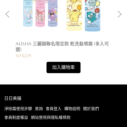
AliSHA 三麗鷗聯名限定款 乾洗髮噴霧 (多入可
C
選)
(多
NT$229
NT
加入購物車
日日美鋪
淨除霜使用步驟
查詢
會員登入
購物說明
關於我們
會員制度權益
網站使用與隱私權條款