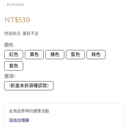
POPMART
NT$530
供貨狀況:
庫存不足
顏色
紅色
黃色
橘色
藍色
綠色
紫色
選項1
(拆盒未拆袋確認款)
此商品參與的優惠活動
超值加價購