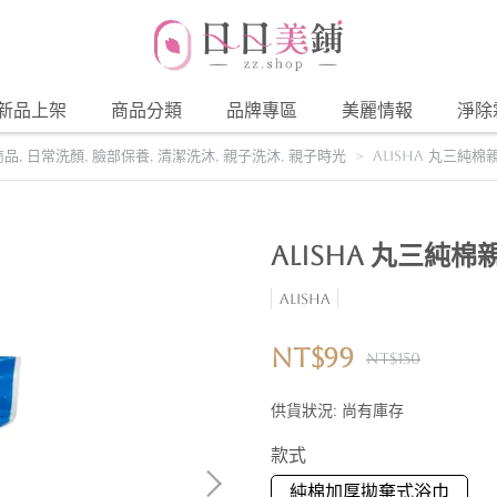
新品上架
商品分類
品牌專區
美麗情報
淨除
商品
,
日常洗顏
,
臉部保養
,
清潔洗沐
,
親子洗沐
,
親子時光
AliSHA 丸三純
AliSHA 丸三純
AliSHA
NT$99
NT$150
供貨狀況:
尚有庫存
款式
純棉加厚拋棄式浴巾