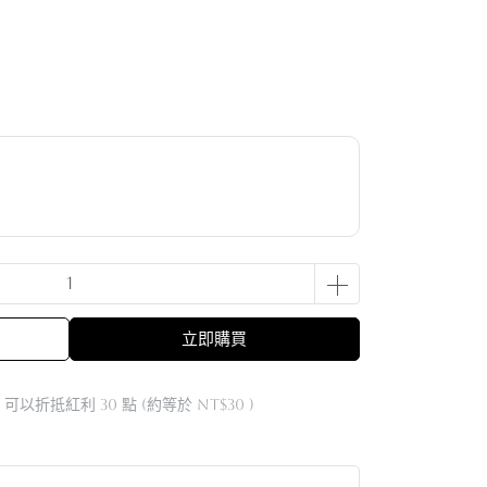
立即購買
 」可以折抵紅利
30
點 (約等於
NT$30
)