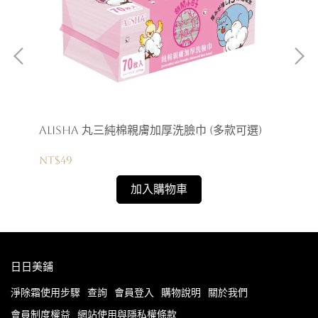
AliSHA 丸三純棉親膚加厚洗臉巾 (多款可選)
Me
洗
NT$49
NT
加入購物車
日日美鋪
淨除霜使用步驟
查詢
會員登入
購物說明
關於我們
會員制度權益
網站使用與隱私權條款