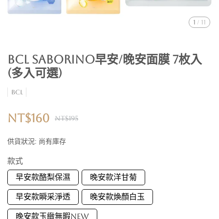
1
/
11
BCL SABORINO早安/晚安面膜 7枚入
(多入可選)
BCL
NT$160
NT$195
供貨狀況:
尚有庫存
款式
早安款酪梨保濕
晚安款洋甘菊
早安款瞬采淨透
晚安款煥顏白玉
晚安款玉緻無暇NEW