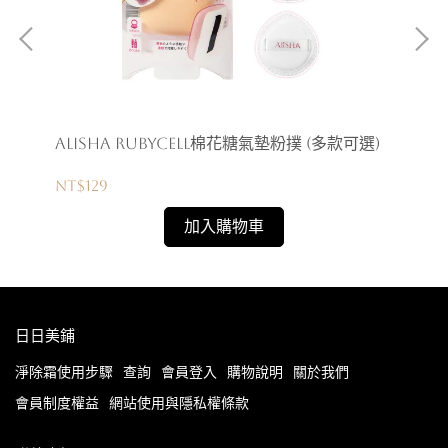
)
AliSHA RUBYCELL棉花糖氣墊粉撲 (多款可選)
Al
NT$129
NT
加入購物車
日日美鋪
淨除霜使用步驟
查詢
會員登入
購物說明
關於我們
會員制度權益
網站使用與隱私權條款