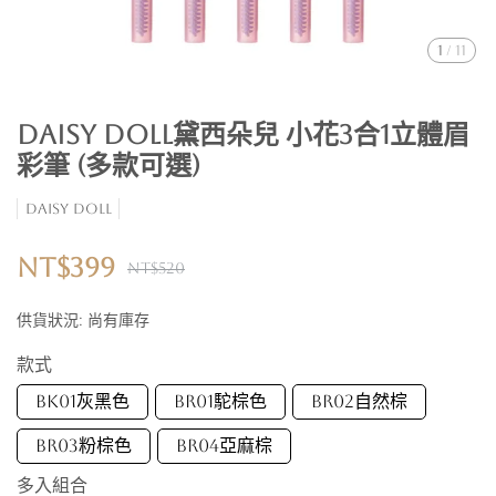
1
/
11
DAISY DOLL黛西朵兒 小花3合1立體眉
彩筆 (多款可選)
DAISY DOLL
NT$399
NT$520
供貨狀況:
尚有庫存
款式
BK01灰黑色
BR01駝棕色
BR02自然棕
BR03粉棕色
BR04亞麻棕
多入組合