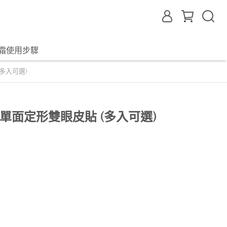
霜使用步驟
(多入可選)
K立體單面定形雙眼皮貼 (多入可選)