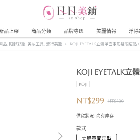
新品上架
商品分類
品牌專區
美麗情報
淨除
列商品
,
眼部彩妝
,
美妝工具
,
流行美妝
KOJI EYETALK立體單面定形雙眼皮貼 
KOJI EYETAL
KOJI
NT$299
NT$430
供貨狀況:
尚有庫存
款式
立體單面定型