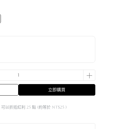
立即購買
 」可以折抵紅利
25
點 (約等於
NT$25
)