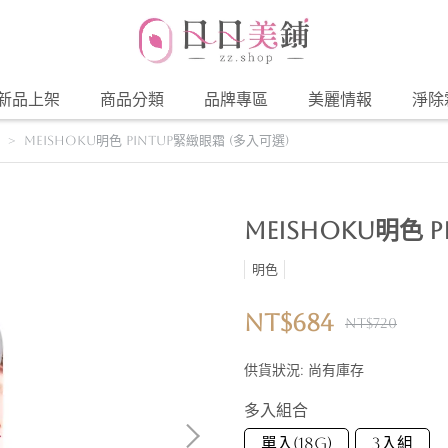
新品上架
商品分類
品牌專區
美麗情報
淨除
Meishoku明色 Pintup緊緻眼霜 (多入可選)
Meishoku明色 
明色
NT$684
NT$720
供貨狀況:
尚有庫存
多入組合
單入(18G)
3入組