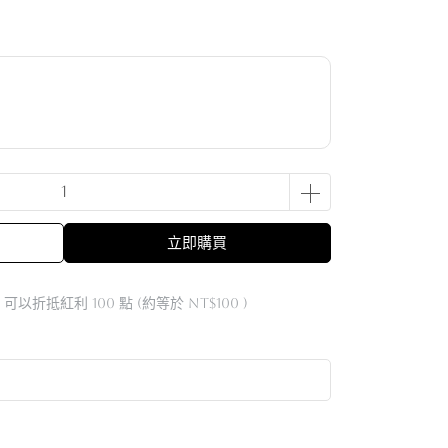
立即購買
 」可以折抵紅利
100
點 (約等於
NT$100
)