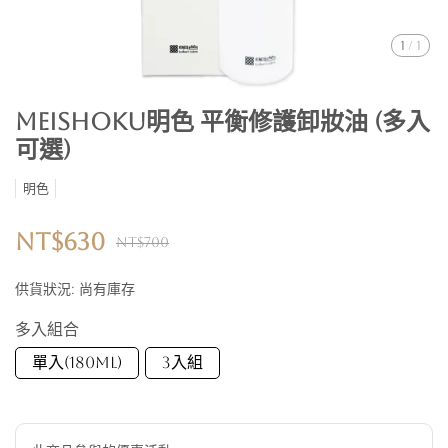
1
/
1
Meishoku明色 平衡修護卸妝油 (多入
可選)
明色
NT$630
NT$700
供貨狀況:
尚有庫存
多入組合
單入(180ML)
3入組