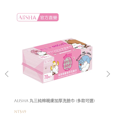
粉
AliSHA 丸三純棉親膚加厚洗臉巾 (多款可選)
Me
洗
NT$49
NT