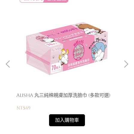
(多
AliSHA 丸三純棉親膚加厚洗臉巾 (多款可選)
Me
洗
NT$49
NT
加入購物車