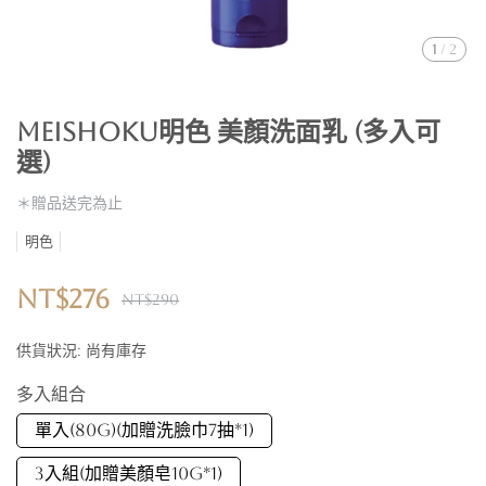
1
/
2
Meishoku明色 美顏洗面乳 (多入可
選)
＊贈品送完為止
明色
NT$276
NT$290
供貨狀況:
尚有庫存
多入組合
單入(80G)(加贈洗臉巾7抽*1)
3入組(加贈美顏皂10G*1)