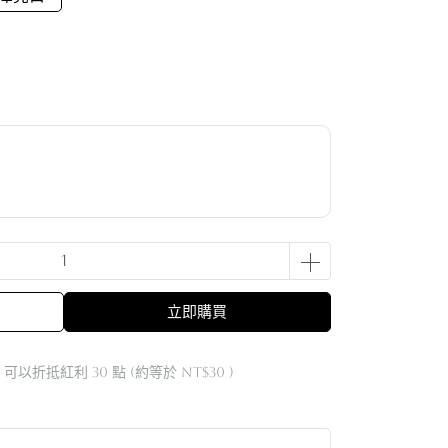
立即購買
 」可以折抵紅利
30
點 (約等於
NT$30
)