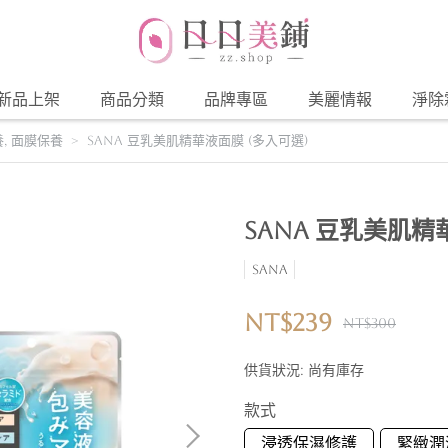
新品上架
商品分類
品牌專區
美麗情報
淨除
養
,
面膜保養
SANA 豆乳美肌精華液面膜 (多入可選)
SANA 豆乳美肌精
SANA
NT$239
NT$300
供貨狀況:
尚有庫存
款式
浸透保濕修護
緊緻潤