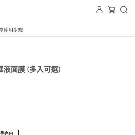
霜使用步驟
華液面膜 (多入可選)
澤亮白